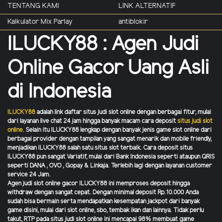
TENTANG KAMI
LINK ALTERNATIF
Kalkulator Mix Parlay
antiblokir
ILUCKY88 : Agen Judi
Online Gacor Uang Asli
di Indonesia
ILUCKY88
adalah link daftar situs judi slot online dengan berbagai fitur, mulai
dari layanan live chat 24 jam hingga banyak macam cara deposit
situs judi slot
online
. Selain itu ILUCKY88 lengkap dengan banyak jenis game slot online dari
berbagai provider dengan tampilan yang sangat menarik dan mobile friendly,
menjadikan
ILUCKY88 salah satu situs slot terbaik. Cara deposit situs
ILUCKY88 pun sangat Variatif, mulai dari Bank Indonesia seperti ataupun QRIS
seperti DANA , OVO , Gopay & Linkaja. Terlebih lagi dengan layanan customer
service 24 Jam.
Agen judi slot online gacor ILUCKY88 ini memproses deposit hingga
withdraw dengan sangat cepat. Dengan minimal deposit Rp.10.000 Anda
sudah bisa bermain serta mendapatkan kesempatan jackpot dari banyak
game disini, mulai dari slot online, sbo, tembak ikan dan lainnya. Tidak perlu
takut, RTP pada situs judi slot online ini mencapai 98% membuat game