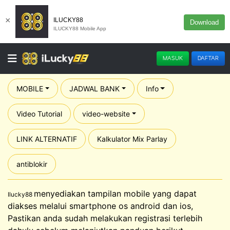
×
ILUCKY88
Download
ILUCKY88 Mobile App
MASUK
DAFTAR
MOBILE
JADWAL BANK
Info
Video Tutorial
video-website
LINK ALTERNATIF
Kalkulator Mix Parlay
antiblokir
menyediakan tampilan mobile yang dapat
Ilucky88
diakses melalui smartphone os android dan ios,
Pastikan anda sudah melakukan registrasi terlebih